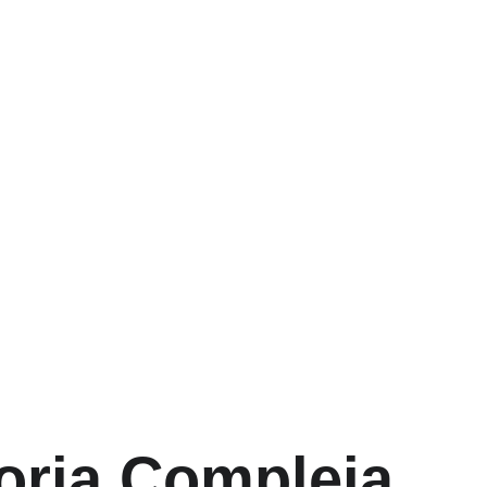
 evitar retrasos en el ingreso
oria Compleja