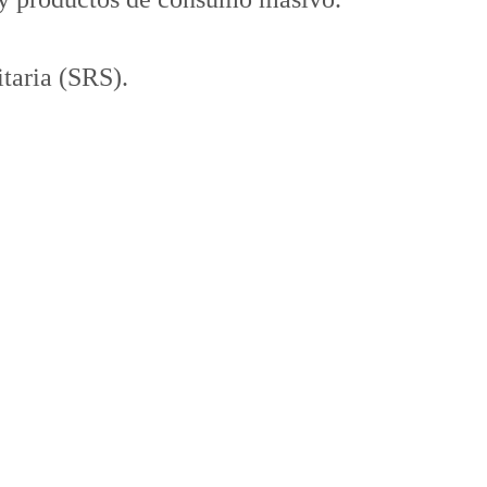
taria (SRS).
iza tiempos y reduce riesgos