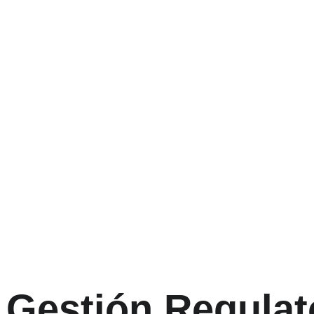
ia permite anticipar requisitos y
.
y Gestión Regulat